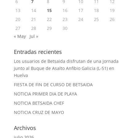
6
7
8
9
10
11
12
13
14
15
16
17
18
19
20
21
22
23
24
25
26
27
28
29
30
« May
Jul »
Entradas recientes
Los usuarios de Betsaida disfrutan de una jornada
junto al Buque de Asalto Anfibio Galicia (L-51) en
Huelva
FIESTA DE FIN DE CURSO DE BETSAIDA
NOTICIA PRIMER DIA DE PLAYA
NOTICIA BETSAIDA CHEF
NOTICIA CRUZ DE MAYO
Archivos
julio 2026