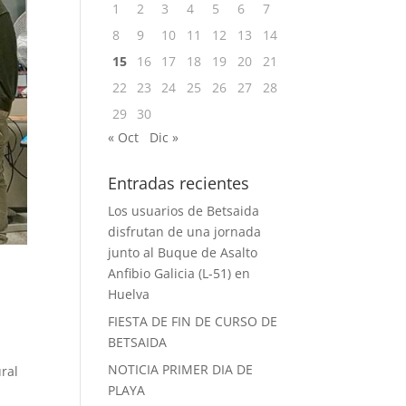
1
2
3
4
5
6
7
8
9
10
11
12
13
14
15
16
17
18
19
20
21
22
23
24
25
26
27
28
29
30
« Oct
Dic »
Entradas recientes
Los usuarios de Betsaida
disfrutan de una jornada
junto al Buque de Asalto
Anfibio Galicia (L-51) en
Huelva
FIESTA DE FIN DE CURSO DE
BETSAIDA
NOTICIA PRIMER DIA DE
ural
PLAYA