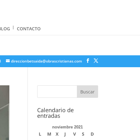
BLOG
CONTACTO
8
direccionbetsaida@obrascristianas.com
Calendario de
entradas
noviembre 2021
L
M
X
J
V
S
D