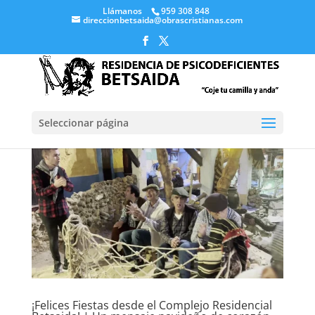
Llámanos
959 308 848
direccionbetsaida@obrascristianas.com
Seleccionar página
¡Felices Fiestas desde el Complejo Residencial