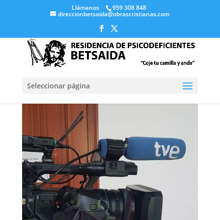
Llámanos
959 308 848
direccionbetsaida@obrascristianas.com
Seleccionar página