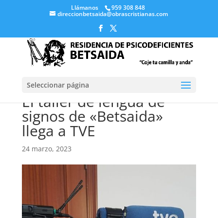
Llámanos
959 308 848
direccionbetsaida@obrascristianas.com
Seleccionar página
El taller de lengua de
signos de «Betsaida»
llega a TVE
24 marzo, 2023