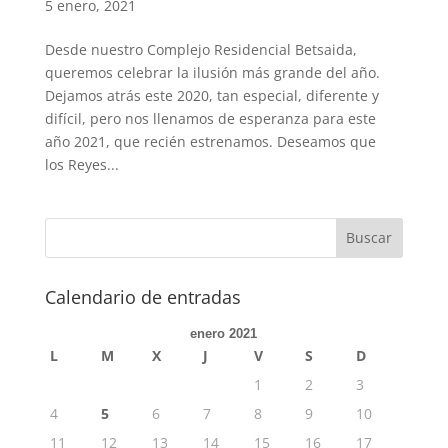
5 enero, 2021
Desde nuestro Complejo Residencial Betsaida,
queremos celebrar la ilusión más grande del año.
Dejamos atrás este 2020, tan especial, diferente y
difícil, pero nos llenamos de esperanza para este
año 2021, que recién estrenamos. Deseamos que
los Reyes...
Calendario de entradas
enero 2021
L
M
X
J
V
S
D
1
2
3
4
5
6
7
8
9
10
11
12
13
14
15
16
17