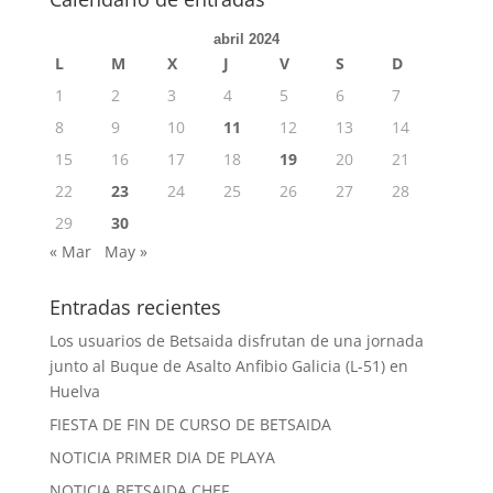
abril 2024
L
M
X
J
V
S
D
1
2
3
4
5
6
7
8
9
10
11
12
13
14
15
16
17
18
19
20
21
22
23
24
25
26
27
28
29
30
« Mar
May »
Entradas recientes
Los usuarios de Betsaida disfrutan de una jornada
junto al Buque de Asalto Anfibio Galicia (L-51) en
Huelva
FIESTA DE FIN DE CURSO DE BETSAIDA
NOTICIA PRIMER DIA DE PLAYA
NOTICIA BETSAIDA CHEF