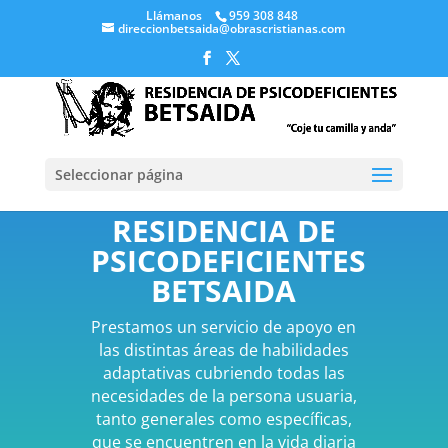
Llámanos
959 308 848
direccionbetsaida@obrascristianas.com
Seleccionar página
RESIDENCIA DE
PSICODEFICIENTES
BETSAIDA
Prestamos un servicio de apoyo en
las distintas áreas de habilidades
adaptativas cubriendo todas las
necesidades de la persona usuaria,
tanto generales como específicas,
que se encuentren en la vida diaria