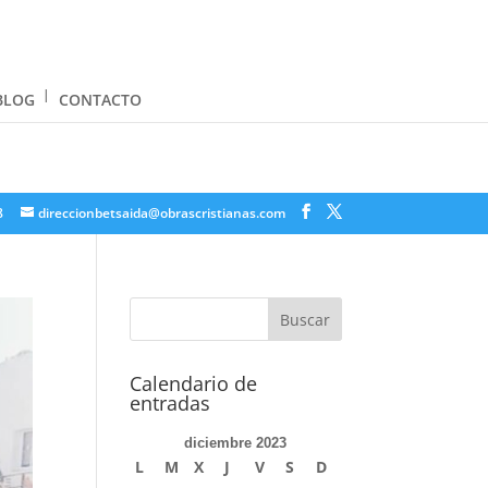
BLOG
CONTACTO
8
direccionbetsaida@obrascristianas.com
Calendario de
entradas
diciembre 2023
L
M
X
J
V
S
D