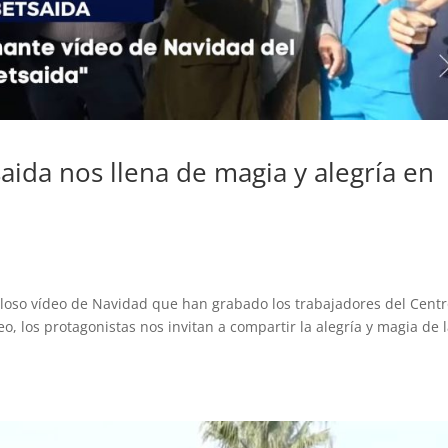
saida nos llena de magia y alegría en
loso vídeo de Navidad que han grabado los trabajadores del Cent
o, los protagonistas nos invitan a compartir la alegría y magia de 