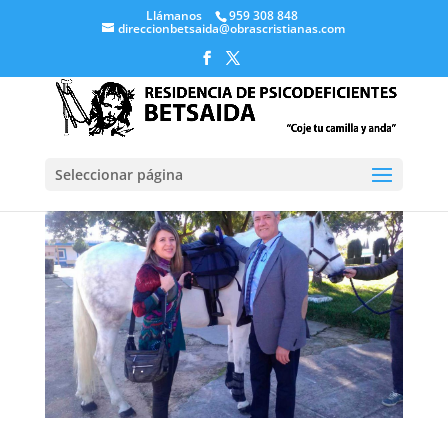
Llámanos
959 308 848
direccionbetsaida@obrascristianas.com
Seleccionar página