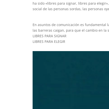
ha sido «libres para signar, libres para elegir»,
social de las personas sordas, las personas oy
En asuntos de comunicación es fundamental la 
las barreras caigan, para que el cambio en la
LIBRES PARA SIGNAR
LIBRES PARA ELEGIR