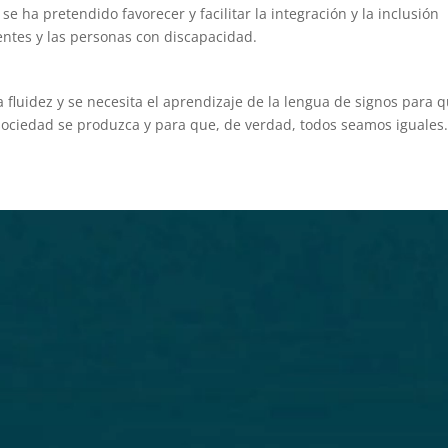
 se ha pretendido favorecer y facilitar la integración y la inclusión
entes y las personas con discapacidad.
fluidez y se necesita el aprendizaje de la lengua de signos para 
 sociedad se produzca y para que, de verdad, todos seamos iguales