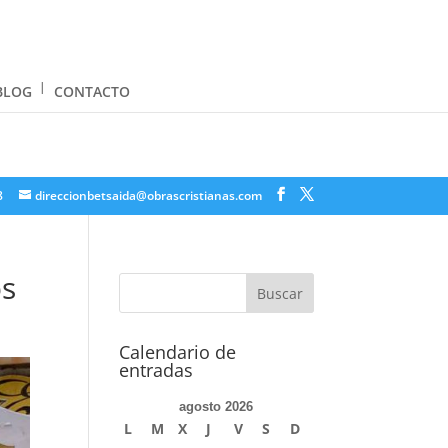
BLOG
CONTACTO
8
direccionbetsaida@obrascristianas.com
os
Calendario de
entradas
agosto 2026
L
M
X
J
V
S
D