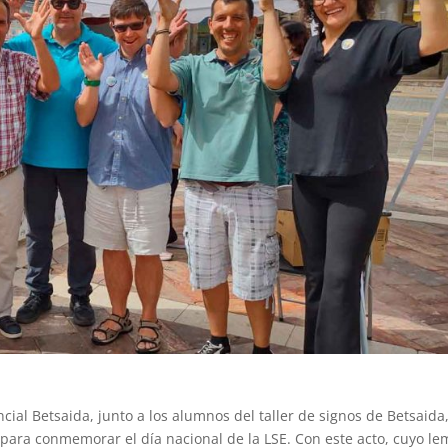
ial Betsaida, junto a los alumnos del taller de signos de Betsaida
 para conmemorar el día nacional de la LSE. Con este acto, cuyo le