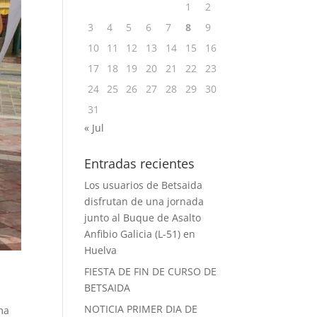
1
2
3
4
5
6
7
8
9
10
11
12
13
14
15
16
17
18
19
20
21
22
23
24
25
26
27
28
29
30
31
« Jul
Entradas recientes
Los usuarios de Betsaida
disfrutan de una jornada
junto al Buque de Asalto
Anfibio Galicia (L-51) en
Huelva
FIESTA DE FIN DE CURSO DE
BETSAIDA
,
NOTICIA PRIMER DIA DE
ma