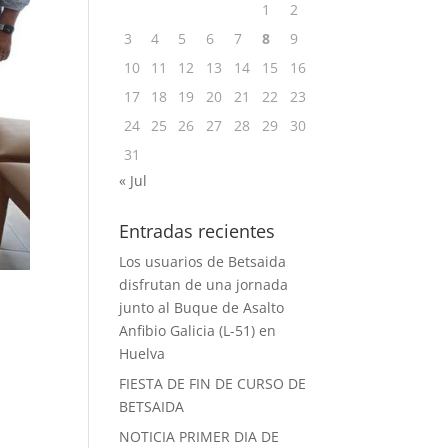
1
2
3
4
5
6
7
8
9
10
11
12
13
14
15
16
17
18
19
20
21
22
23
24
25
26
27
28
29
30
31
« Jul
Entradas recientes
Los usuarios de Betsaida
disfrutan de una jornada
junto al Buque de Asalto
Anfibio Galicia (L-51) en
Huelva
FIESTA DE FIN DE CURSO DE
BETSAIDA
s
NOTICIA PRIMER DIA DE