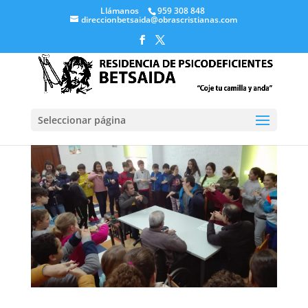
Llámanos
959 308 848
direccionbetsaida@obrascristianas.com
Seleccionar página