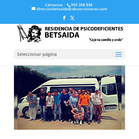
Llámanos
959 308 848
direccionbetsaida@obrascristianas.com
Seleccionar página