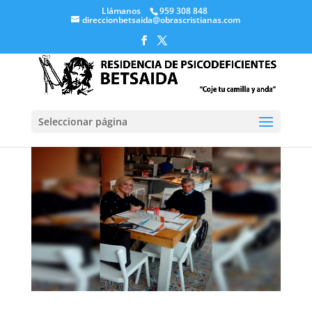
Llámanos
959 308 848
direccionbetsaida@obrascristianas.com
Seleccionar página