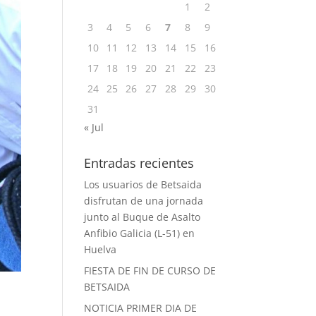
1
2
3
4
5
6
7
8
9
10
11
12
13
14
15
16
17
18
19
20
21
22
23
24
25
26
27
28
29
30
31
« Jul
Entradas recientes
Los usuarios de Betsaida
disfrutan de una jornada
junto al Buque de Asalto
Anfibio Galicia (L-51) en
Huelva
FIESTA DE FIN DE CURSO DE
BETSAIDA
NOTICIA PRIMER DIA DE