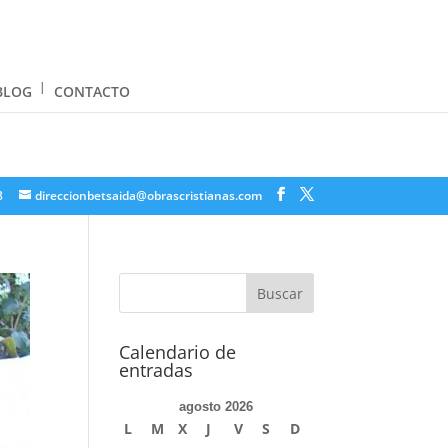
BLOG
CONTACTO
8
direccionbetsaida@obrascristianas.com
Calendario de
entradas
agosto 2026
L
M
X
J
V
S
D