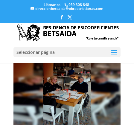
Llámanos
959 308 848
direccionbetsaida@obrascristianas.com
Seleccionar página