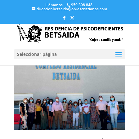
Llámanos
959 308 848
direccionbetsaida@obrascristianas.com
Seleccionar página