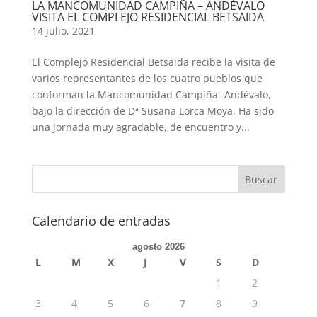
LA MANCOMUNIDAD CAMPIÑA – ANDÉVALO
VISITA EL COMPLEJO RESIDENCIAL BETSAIDA
14 julio, 2021
El Complejo Residencial Betsaida recibe la visita de
varios representantes de los cuatro pueblos que
conforman la Mancomunidad Campiña- Andévalo,
bajo la dirección de Dª Susana Lorca Moya. Ha sido
una jornada muy agradable, de encuentro y...
Calendario de entradas
agosto 2026
L
M
X
J
V
S
D
1
2
3
4
5
6
7
8
9