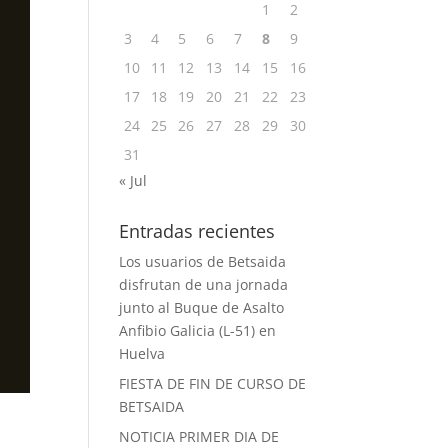
1
2
3
4
5
6
7
8
9
10
11
12
13
14
15
16
17
18
19
20
21
22
23
24
25
26
27
28
29
30
31
« Jul
Entradas recientes
Los usuarios de Betsaida
disfrutan de una jornada
junto al Buque de Asalto
Anfibio Galicia (L-51) en
Huelva
FIESTA DE FIN DE CURSO DE
BETSAIDA
NOTICIA PRIMER DIA DE