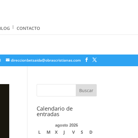
BLOG
CONTACTO
8
direccionbetsaida@obrascristianas.com
Calendario de
entradas
agosto 2026
L
M
X
J
V
S
D