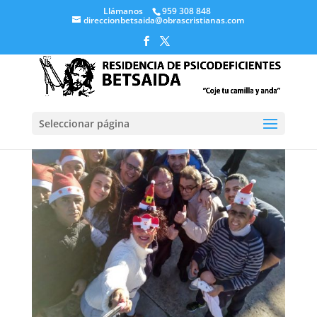
Llámanos
959 308 848
direccionbetsaida@obrascristianas.com
Seleccionar página