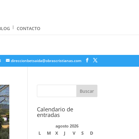
BLOG
CONTACTO
8
direccionbetsaida@obrascristianas.com
Calendario de
entradas
agosto 2026
L
M
X
J
V
S
D