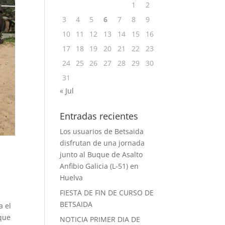
1
2
3
4
5
6
7
8
9
10
11
12
13
14
15
16
17
18
19
20
21
22
23
24
25
26
27
28
29
30
31
« Jul
Entradas recientes
Los usuarios de Betsaida
disfrutan de una jornada
junto al Buque de Asalto
Anfibio Galicia (L-51) en
Huelva
FIESTA DE FIN DE CURSO DE
BETSAIDA
a el
 que
NOTICIA PRIMER DIA DE