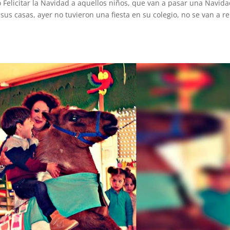
 Felicitar la Navidad a aquellos niños, que van a pasar una Navid
 sus casas, ayer no tuvieron una fiesta en su colegio, no se van a r