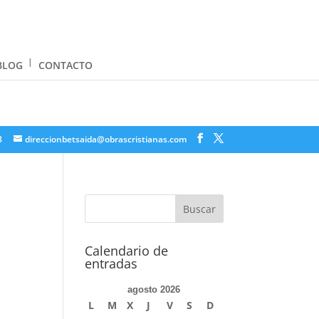
BLOG
CONTACTO
8
direccionbetsaida@obrascristianas.com
Calendario de
entradas
agosto 2026
L
M
X
J
V
S
D