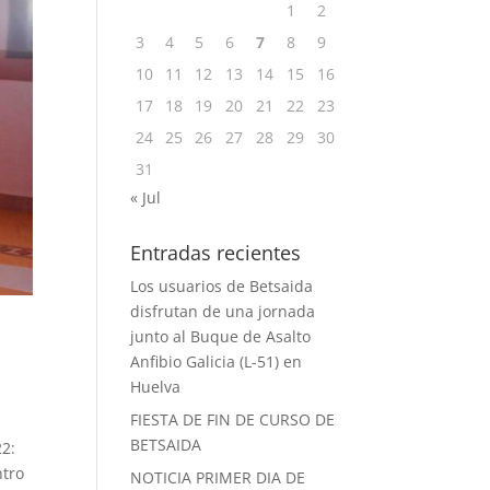
1
2
3
4
5
6
7
8
9
10
11
12
13
14
15
16
17
18
19
20
21
22
23
24
25
26
27
28
29
30
31
« Jul
Entradas recientes
Los usuarios de Betsaida
disfrutan de una jornada
junto al Buque de Asalto
Anfibio Galicia (L-51) en
Huelva
FIESTA DE FIN DE CURSO DE
BETSAIDA
22:
ntro
NOTICIA PRIMER DIA DE