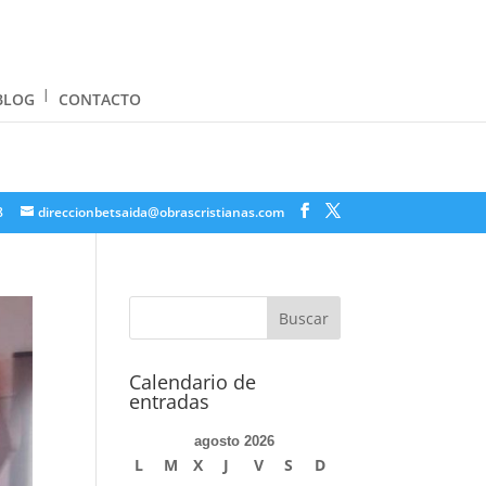
BLOG
CONTACTO
8
direccionbetsaida@obrascristianas.com
Calendario de
entradas
agosto 2026
L
M
X
J
V
S
D