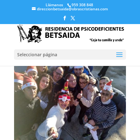
Llámanos
959 308 848
direccionbetsaida@obrascristianas.com
Seleccionar página