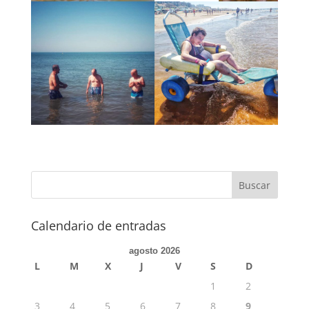
Calendario de entradas
agosto 2026
L
M
X
J
V
S
D
1
2
3
4
5
6
7
8
9