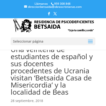
Llámanos
959 308 848
direccionbetsaida@obrascristianas.com
Seleccionar página
Una veintena de
estudiantes de español y
sus docentes
procedentes de Ucrania
visitan ‘Betsaida Casa de
Misericordia’ y la
localidad de Beas
28 septiembre, 2018